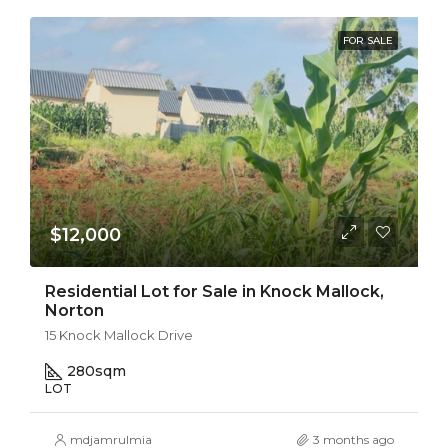
FOR SALE
$12,000
Residential Lot for Sale in Knock Mallock,
Norton
15 Knock Mallock Drive
280
sqm
LOT
mdjamrulmia
3 months ago