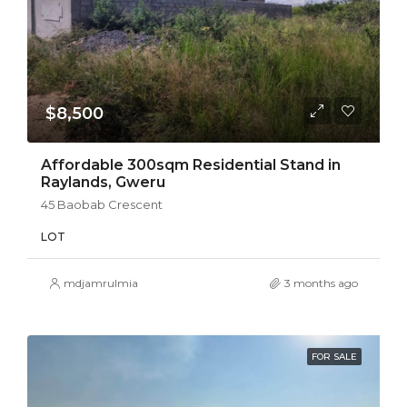
$8,500
Affordable 300sqm Residential Stand in
Raylands, Gweru
45 Baobab Crescent
LOT
mdjamrulmia
3 months ago
FOR SALE